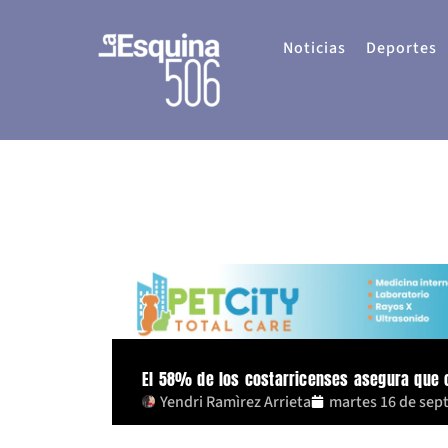
Ir
al
Noticias
Deportes
contenido
El 58% de los costarricenses asegura que c
Yendri Ramìrez Arrieta
martes 16 de sep