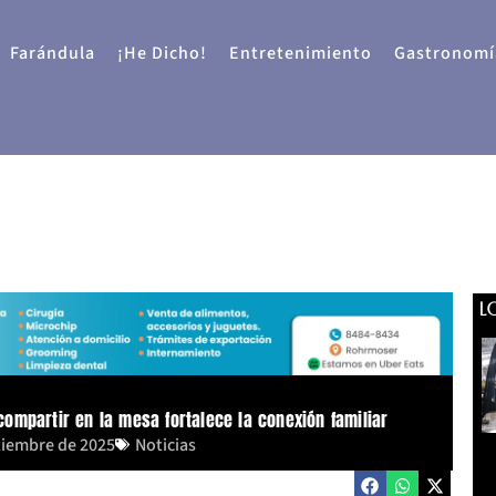
Farándula
¡He Dicho!
Entretenimiento
Gastronomí
L
ompartir en la mesa fortalece la conexión familiar
tiembre de 2025
Noticias