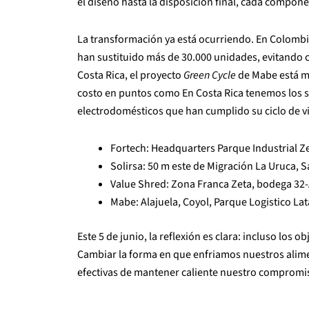
el diseño hasta la disposición final, cada compon
La transformación ya está ocurriendo. En Colomb
han sustituido más de 30.000 unidades, evitando c
Costa Rica, el proyecto
Green Cycle
de Mabe está ma
costo en puntos como En Costa Rica tenemos los s
electrodomésticos que han cumplido su ciclo de v
Fortech: Headquarters Parque Industrial Ze
Solirsa: 50 m este de Migración La Uruca, 
Value Shred: Zona Franca Zeta, bodega 32-A
Mabe: Alajuela, Coyol, Parque Logistico Lat
Este 5 de junio, la reflexión es clara: incluso lo
Cambiar la forma en que enfriamos nuestros alim
efectivas de mantener caliente nuestro compromis