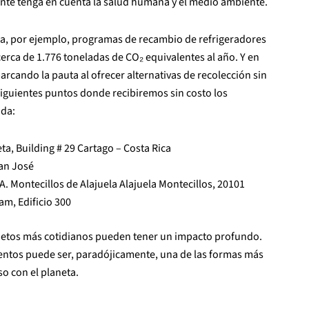
ente tenga en cuenta la salud humana y el medio ambiente.
ia, por ejemplo, programas de recambio de refrigeradores
erca de 1.776 toneladas de CO₂ equivalentes al año. Y en
rcando la pauta al ofrecer alternativas de recolección sin
iguientes puntos donde recibiremos sin costo los
ida:
ta, Building # 29 Cartago – Costa Rica
San José
. Montecillos de Alajuela Alajuela Montecillos, 20101
am, Edificio 300
s objetos más cotidianos pueden tener un impacto profundo.
entos puede ser, paradójicamente, una de las formas más
o con el planeta.