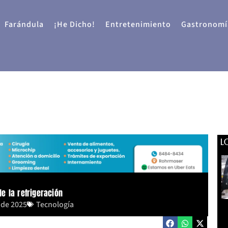
Farándula
¡He Dicho!
Entretenimiento
Gastronomí
L
de la refrigeración
 de 2025
Tecnología