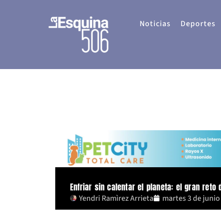
Ir
al
Noticias
Deportes
contenido
Enfriar sin calentar el planeta: el gran reto 
Yendri Ramìrez Arrieta
martes 3 de junio