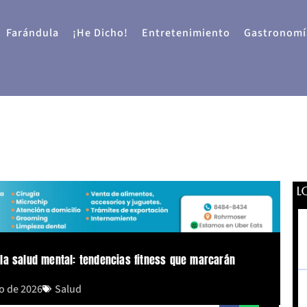
Farándula
¡He Dicho!
Entretenimiento
Gastronomí
L
la salud mental: tendencias fitness que marcarán
o de 2026
Salud