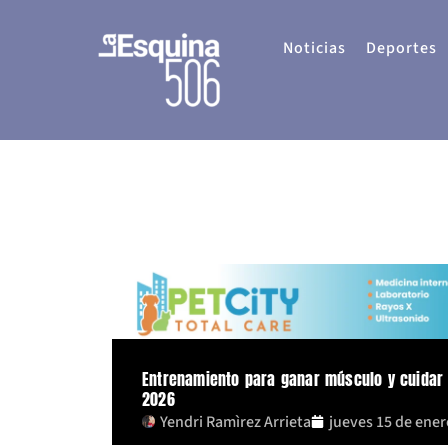
Ir
al
Noticias
Deportes
contenido
Entrenamiento para ganar músculo y cuidar 
2026
Yendri Ramìrez Arrieta
jueves 15 de ener