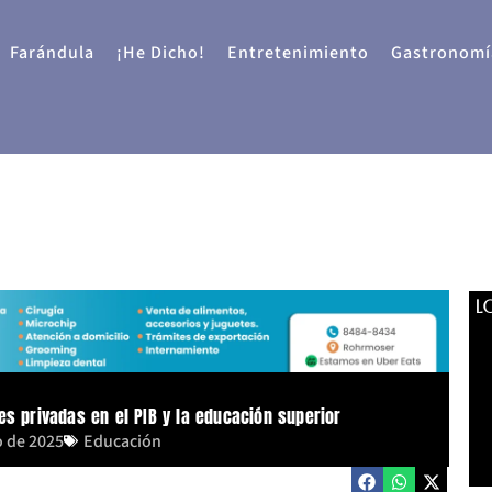
Farándula
¡He Dicho!
Entretenimiento
Gastronomí
L
es privadas en el PIB y la educación superior
o de 2025
Educación