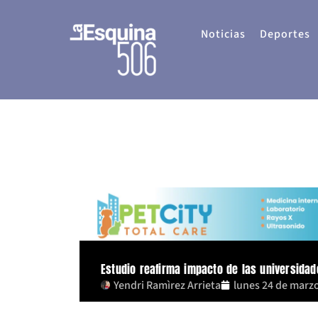
Ir
al
Noticias
Deportes
contenido
Estudio reafirma impacto de las universidad
Yendri Ramìrez Arrieta
lunes 24 de marz