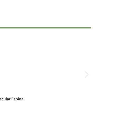
Noticias
scular Espinal
El cambio clim