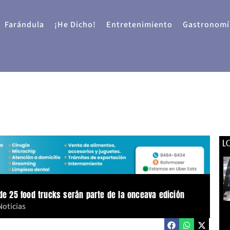
Farándula
¡He Dicho!
Entretenimiento
Gastronomí
L
 de 25 food trucks serán parte de la onceava edición
Noticias