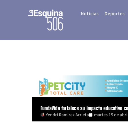
Ir
al
Noticias
Deportes
contenido
FundaVida fortalece su impacto educativo co
Yendri Ramìrez Arrieta
martes 15 de abri