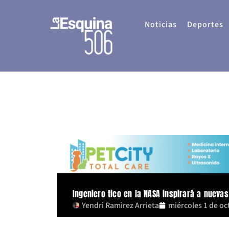
Ir
al
Noticias
Deportes
contenido
Ingeniero tico en la NASA inspirará a nueva
Yendri Ramìrez Arrieta
miércoles 1 de oc