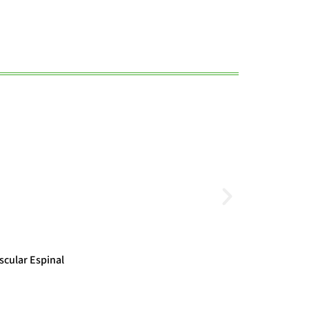
Noticias
scular Espinal
El cambio clim