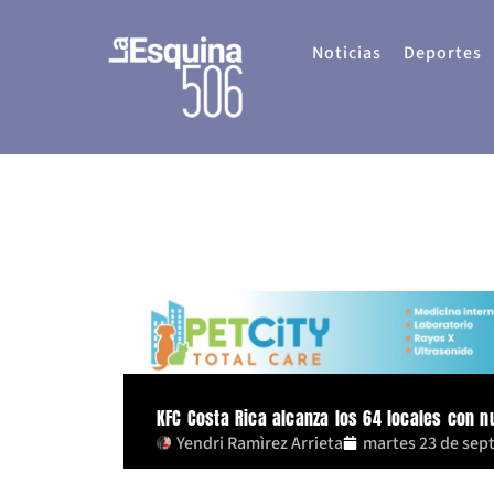
Ir
al
Noticias
Deportes
contenido
KFC Costa Rica alcanza los 64 locales con 
Yendri Ramìrez Arrieta
martes 23 de sep