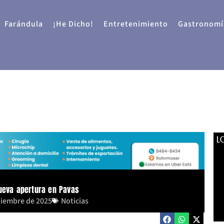
Farándula
¡He Dicho!
Entretenimiento
Gastronomí
L
nueva apertura en Pavas
tiembre de 2025
Noticias