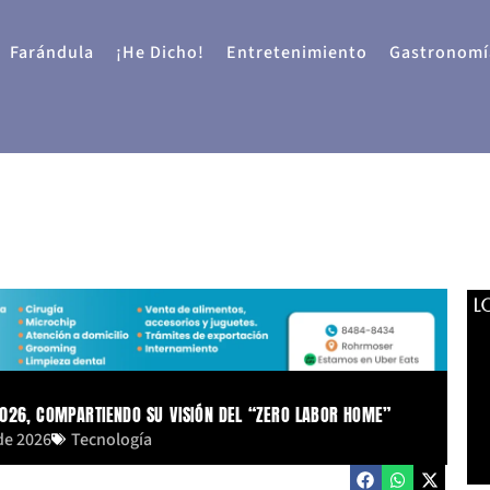
Farándula
¡He Dicho!
Entretenimiento
Gastronomí
L
2026, COMPARTIENDO SU VISIÓN DEL “ZERO LABOR HOME”
de 2026
Tecnología