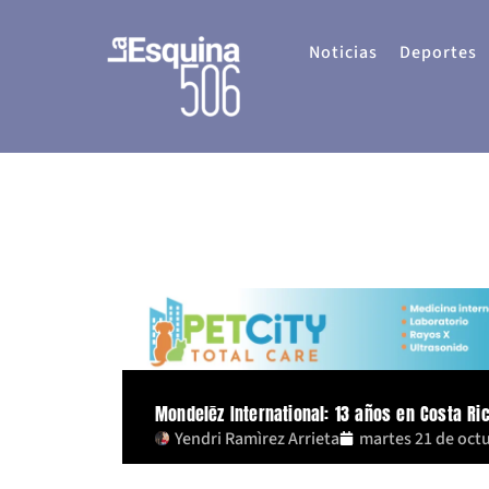
Ir
al
Noticias
Deportes
contenido
Mondelēz International: 13 años en Costa Ri
Yendri Ramìrez Arrieta
martes 21 de oct