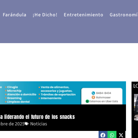
Farándula
¡He Dicho!
Entretenimiento
Gastronomí
L
ca liderando el futuro de los snacks
ubre de 2025
Noticias