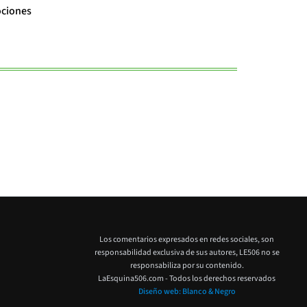
ociones
Ubisoft lanza 
Los comentarios expresados en redes sociales, son
responsabilidad exclusiva de sus autores,
LE506 no se
responsabiliza por su contenido.
LaEsquina506.com - Todos los derechos reservados
Diseño web: Blanco & Negro