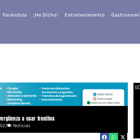
Farándula
¡He Dicho!
Entretenimiento
Gastronomí
L
ergüenza a usar frenillos
2023
Noticias