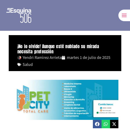
Ir
al
contenido
¡No lo olvide! Aunque esté nublado su mirada
necesita protección
Yendri Ramìrez Arrieta
martes 1 de julio de 2025
Salud