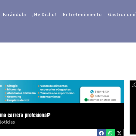
Farándula
¡He Dicho!
Entretenimiento
Gastronomí
L
una carrera profesional?
Noticias