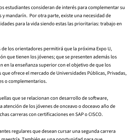
los estudiantes consideran de interés para complementar su
és y mandarín. Por otra parte, existe una necesidad de
dades para la vida siendo estas las prioritarias: trabajo en
 de los orientadores permitirá que la próxima Expo U,
ión que tienen los jóvenes; que se presenten además los
n en la enseñanza superior con el objetivo de que los
 que ofrece el mercado de Universidades Públicas, Privadas,
bres o complementarios.
quellas que se relacionan con desarrollo de software,
la atención de los jóvenes de onceavo o doceavo año de
has carreras con certificaciones en SAP o CISCO.
iantes regulares que desean cursar una segunda carrera
 o maestría. También es una oportunidad para que