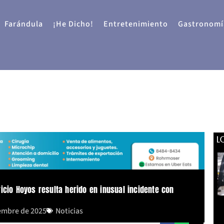
Farándula
¡He Dicho!
Entretenimiento
Gastronomí
L
icio Hoyos resulta herido en inusual incidente con
iembre de 2025
Noticias