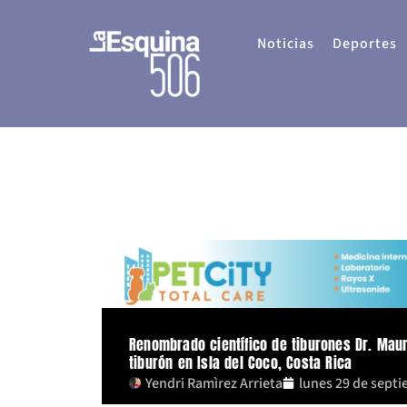
Ir
al
Noticias
Deportes
contenido
Renombrado científico de tiburones Dr. Maur
tiburón en Isla del Coco, Costa Rica
Yendri Ramìrez Arrieta
lunes 29 de sept