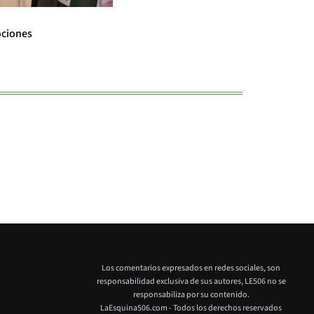
Gaming
ociones
Ubisoft lanza 
Los comentarios expresados en redes sociales, son
responsabilidad exclusiva de sus autores,
LE506 no se
responsabiliza por su contenido.
LaEsquina506.com - Todos los derechos reservados