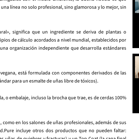
una línea no solo profesional, sino glamorosa y lo mejor, sin
ral», significa que un ingrediente se deriva de plantas o
ncipios de cálculo acordados a nivel mundial, establecidos por
 una organización independiente que desarrolla estándares
% vegana, está formulada con componentes derivados de las
tándar para un esmalte de uñas libre de tóxicos).
a, o embalaje, incluso la brocha que trae, es de cerdas 100%
a, como en los salones de uñas profesionales, además de sus
nd.Pure incluye otros dos productos que no pueden faltar:
s uñas de quiebres y fracturas) y un Top Coat (la capa final