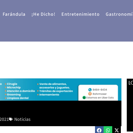
Farándula
¡He Dicho!
Entretenimiento
Gastronomí
L
 2021
Noticias