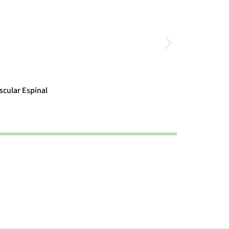
Noticias
scular Espinal
El cambio clim