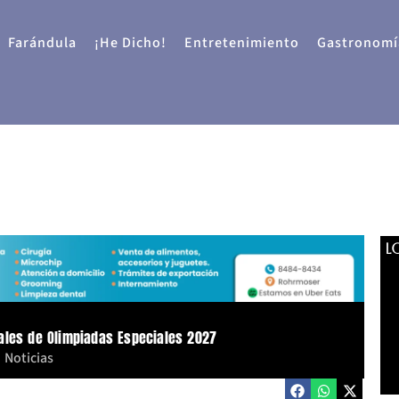
Farándula
¡He Dicho!
Entretenimiento
Gastronomí
L
ales de Olimpiadas Especiales 2027
Noticias