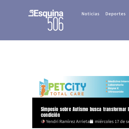
Ir
al
Noticias
Deportes
contenido
Simposio sobre Autismo busca transformar l
condición
Yendri Ramìrez Arrieta
miércoles 17 de 