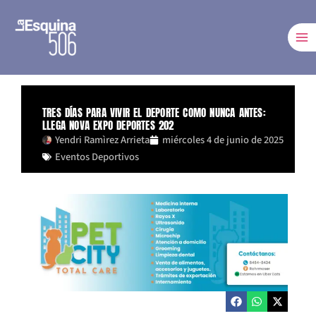
Ir
al
contenido
TRES DÍAS PARA VIVIR EL DEPORTE COMO NUNCA ANTES:
LLEGA NOVA EXPO DEPORTES 202
Yendri Ramìrez Arrieta
miércoles 4 de junio de 2025
Eventos Deportivos