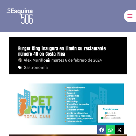
Ir
al
contenido
Burger King inaugura en Limón su restaurante
número 40 en Costa Rica
Alex Murillo
martes 6 de febrero de 2024
Gastronomía