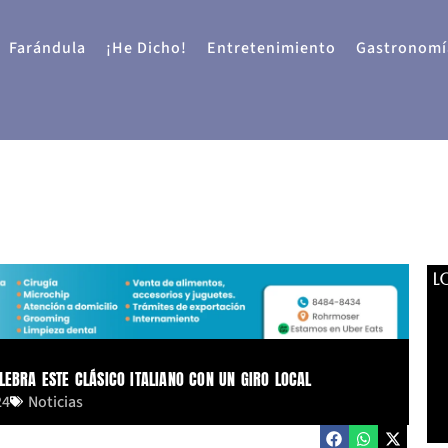
Farándula
¡He Dicho!
Entretenimiento
Gastronomí
L
LEBRA ESTE CLÁSICO ITALIANO CON UN GIRO LOCAL
24
Noticias