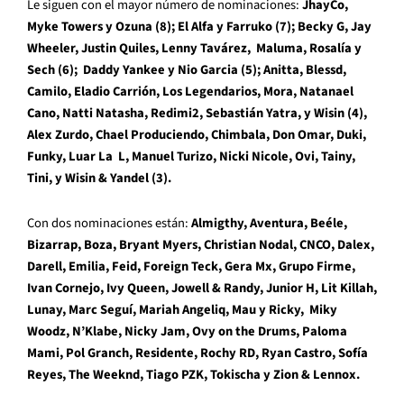
Le siguen con el mayor número de nominaciones:
JhayCo,
Myke Towers y Ozuna (8); El Alfa y Farruko (7); Becky G, Jay
Wheeler, Justin Quiles, Lenny Tavárez, Maluma, Rosalía y
Sech (6); Daddy Yankee y Nio Garcia (5); Anitta, Blessd,
Camilo, Eladio Carrión, Los Legendarios, Mora, Natanael
Cano, Natti Natasha, Redimi2, Sebastián Yatra, y Wisin (4),
Alex Zurdo, Chael Produciendo, Chimbala, Don Omar, Duki,
Funky, Luar La L, Manuel Turizo, Nicki Nicole, Ovi, Tainy,
Tini, y Wisin & Yandel (3).
Con dos nominaciones están:
Almigthy, Aventura, Beéle,
Bizarrap, Boza, Bryant Myers, Christian Nodal, CNCO, Dalex,
Darell, Emilia, Feid, Foreign Teck, Gera Mx, Grupo Firme,
Ivan Cornejo, Ivy Queen, Jowell & Randy, Junior H, Lit Killah,
Lunay, Marc Seguí, Mariah Angeliq, Mau y Ricky, Miky
Woodz, N’Klabe, Nicky Jam, Ovy on the Drums, Paloma
Mami, Pol Granch, Residente, Rochy RD, Ryan Castro, Sofía
Reyes, The Weeknd, Tiago PZK, Tokischa y Zion & Lennox.