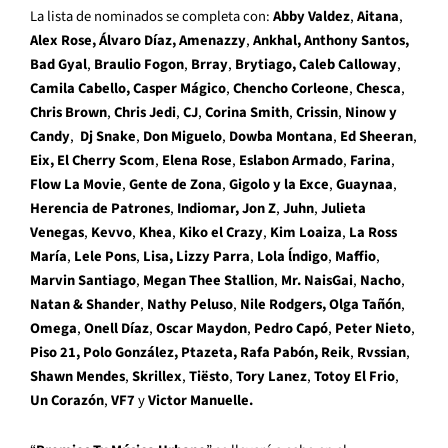
La lista de nominados se completa con:
Abby Valdez
,
Aitana
,
Alex Rose, Álvaro Díaz, Amenazzy
,
Ankhal, Anthony Santos,
Bad Gyal
,
Braulio Fogon
,
Brray
,
Brytiago, Caleb Calloway
,
Camila Cabello,
Casper Mágico
,
Chencho Corleone
,
Chesca
,
Chris Brown
,
Chris Jedi
,
CJ
,
Corina Smith
,
Crissin
,
Ninow y
Candy
,
Dj Snake
,
Don Miguelo
,
Dowba Montana
,
Ed Sheeran
,
Eix, El Cherry Scom
,
Elena Rose
,
Eslabon Armado
,
Farina
,
Flow La Movie
,
Gente de Zona
,
Gigolo y la Exce
,
Guaynaa
,
Herencia de Patrones
,
Indiomar, Jon Z
,
Juhn
,
Julieta
Venegas
,
Kevvo
,
Khea
,
Kiko el Crazy
,
Kim Loaiza
,
La Ross
María
,
Lele Pons
,
Lisa, Lizzy Parra
,
Lola ĺndigo
,
Maffio
,
Marvin Santiago
,
Megan Thee Stallion
,
Mr. NaisGai
,
Nacho
,
Natan & Shander
,
Nathy Peluso
,
Nile Rodgers, Olga Tañón
,
Omega
,
Onell Díaz
,
Oscar Maydon
,
Pedro Capó
,
Peter Nieto
,
Piso 21, Polo González, Ptazeta, Rafa Pabón, Reik
,
Rvssian
,
Shawn Mendes
,
Skrillex
,
Tiёsto
,
Tory Lanez
,
Totoy El Frio
,
Un Corazón
,
VF7
y
Victor Manuelle.