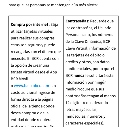
para que las personas se mantengan aún más alerta:
Contraseñas:
Recuerde que
Compra por internet:
Elija
las contraseñas, el Usuario
utilizar tarjetas virtuales
Personalizado, los números
para realizar sus compras,
de la Clave Dinámica, BCR
estas son seguras y puede
Clave Virtual, información de
recargarlas con el dinero que
las tarjetas de débito o
necesite. El BCR cuenta con
crédito y otros, son datos
la opción de crear una
confidenciales, por lo que el
tarjeta virtual desde el App
BCR
nunca
le solicitará esta
BCR Móvil
información por ningún
o
www.bancobcr.com
sin
medioProcure que sus
costo adicionalIngrese de
contraseñas tengan al menos
forma directa a la página
12 dígitos (considerando
oficial de la tienda donde
letras mayúsculas,
desea comprar o de la
minúsculas, números y
entidad donde requiera
caracteres especiales).
realizar alguna gestiónNo