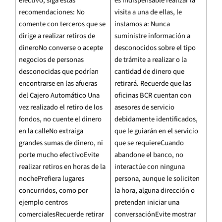
efectivo, siga estas
es indispensable realizar la
recomendaciones: No
visita a una de ellas, le
comente con terceros que se
instamos a: Nunca
dirige a realizar retiros de
suministre información a
dineroNo converse o acepte
desconocidos sobre el tipo
negocios de personas
de trámite a realizar o la
desconocidas que podrían
cantidad de dinero que
encontrarse en las afueras
retirará. Recuerde que las
del Cajero Automático Una
oficinas BCR cuentan con
vez realizado el retiro de los
asesores de servicio
fondos, no cuente el dinero
debidamente identificados,
en la calleNo extraiga
que le guiarán en el servicio
grandes sumas de dinero, ni
que se requiereCuando
porte mucho efectivoEvite
abandone el banco, no
realizar retiros en horas de la
interactúe con ninguna
nochePrefiera lugares
persona, aunque le soliciten
concurridos, como por
la hora, alguna dirección o
ejemplo centros
pretendan iniciar una
comercialesRecuerde retirar
conversaciónEvite mostrar