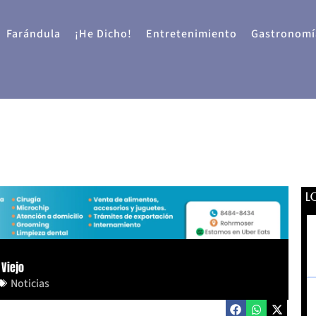
Farándula
¡He Dicho!
Entretenimiento
Gastronomí
L
Viejo
Noticias