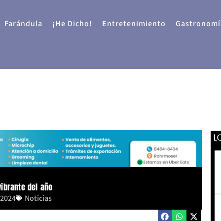
Farándula
¡He Dicho!
Entretenimiento
Gastronomí
L
ibrante del año
 2024
Noticias