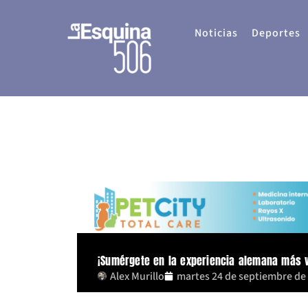
Ir
al
Noticias
Deportes
contenido
¡Sumérgete en la experiencia alemana más v
Alex Murillo
martes 24 de septiembre de