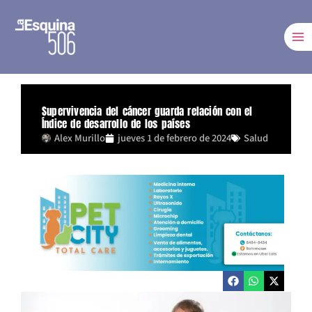
Ir
al
contenido
Supervivencia del cáncer guarda relación con el
Índice de desarrollo de los países
Alex Murillo
jueves 1 de febrero de 2024
Salud