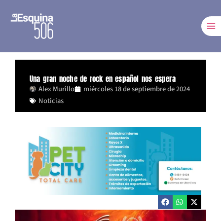
Ir
al
contenido
Una gran noche de rock en español nos espera
Alex Murillo
miércoles 18 de septiembre de 2024
Noticias