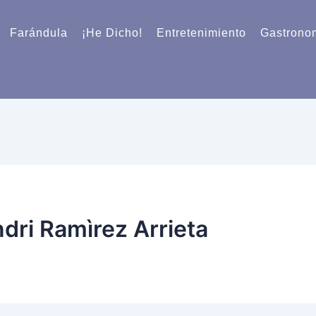
Farándula
¡He Dicho!
Entretenimiento
Gastrono
dri Ramìrez Arrieta